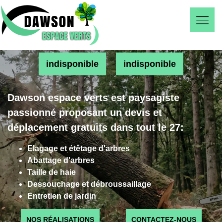
indisponible
indisponible
Dawson espace verts est paysagiste
passionné proposant un devis et
déplacement gratuits dans tout le 27:
Elagage et étêtage d'arbres
Abattage d'arbres
Taille de haie
Dessouchage et débroussaillage
Entretien de jardin
NOS RÉALISATIONS
CONTACTEZ-NOUS