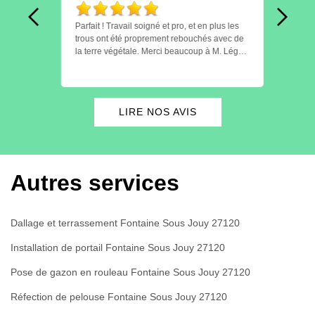
Parfait ! Travail soigné et pro, et en plus les
Nous 
le
trous ont été proprement rebouchés avec de
des p
la terre végétale. Merci beaucoup à M. Léger
respe
pour son travail.
lequel
et pr
laiss
passa
LIRE NOS AVIS
bient
Autres services
Dallage et terrassement Fontaine Sous Jouy 27120
Installation de portail Fontaine Sous Jouy 27120
Pose de gazon en rouleau Fontaine Sous Jouy 27120
Réfection de pelouse Fontaine Sous Jouy 27120