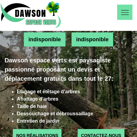
indisponible
indisponible
Dawson espace verts est paysagiste
passionné proposant un devis et
déplacement gratuits dans tout le 27:
Elagage et étêtage d'arbres
Abattage d'arbres
Taille de haie
Dessouchage et débroussaillage
Entretien de jardin
NOS RÉALISATIONS
CONTACTEZ-NOUS