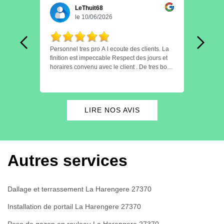
LeThuit68
le 10/06/2026
nt
Personnel tres pro A l ecoute des clients. La
Très content de le
finition est impeccable Respect des jours et
soign
horaires convenu avec le client . De tres bon
cette
tement
conseil Je recommande. A l année
prochaine.
rs
 A
LIRE NOS AVIS
Autres services
Dallage et terrassement La Harengere 27370
Installation de portail La Harengere 27370
Pose de gazon en rouleau La Harengere 27370