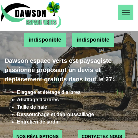
indisponible
indisponible
Dawson espace verts est paysagiste
passionné proposant un devis et
déplacement gratuits dans tout le 27:
Elagage et étêtage d'arbres
Abattage d'arbres
Taille de haie
Dessouchage et débroussaillage
Entretien de jardin
NOS RÉALISATIONS
CONTACTEZ-NOUS