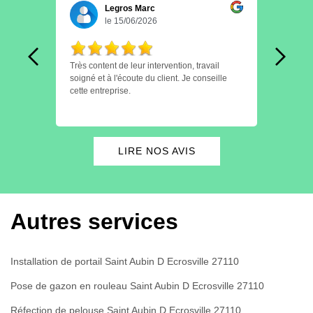
Legros Marc
le 15/06/2026
 les
Très content de leur intervention, travail
Personnel tre
c de
soigné et à l'écoute du client. Je conseille
finition e
Léger
cette entreprise.
horai
conseil Je recommande.
proch
LIRE NOS AVIS
Autres services
Installation de portail Saint Aubin D Ecrosville 27110
Pose de gazon en rouleau Saint Aubin D Ecrosville 27110
Réfection de pelouse Saint Aubin D Ecrosville 27110