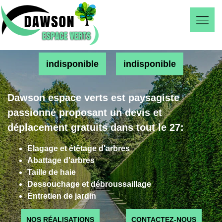
indisponible
indisponible
Dawson espace verts est paysagiste
passionné proposant un devis et
déplacement gratuits dans tout le 27:
Elagage et étêtage d'arbres
Abattage d'arbres
Taille de haie
Dessouchage et débroussaillage
Entretien de jardin
NOS RÉALISATIONS
CONTACTEZ-NOUS