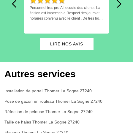
t
Personnel tres pro A l ecoute des clients. La
Parfai
finition est impeccable Respect des jours et
trous
horaires convenu avec le client . De tres bon
la ter
ement
conseil Je recommande. A l année
pour s
prochaine.
rs
A
LIRE NOS AVIS
Autres services
Installation de portail Thomer La Sogne 27240
Pose de gazon en rouleau Thomer La Sogne 27240
Réfection de pelouse Thomer La Sogne 27240
Taille de haies Thomer La Sogne 27240
Elagage Thomer La Sogne 27240