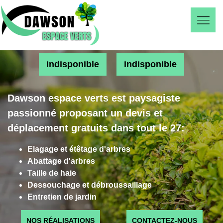
indisponible
indisponible
Dawson espace verts est paysagiste
passionné proposant un devis et
déplacement gratuits dans tout le 27:
Elagage et étêtage d'arbres
Abattage d'arbres
Taille de haie
Dessouchage et débroussaillage
Entretien de jardin
NOS RÉALISATIONS
CONTACTEZ-NOUS