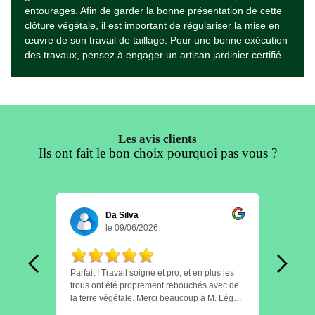
entourages. Afin de garder la bonne présentation de cette
clôture végétale, il est important de régulariser la mise en
œuvre de son travail de taillage. Pour une bonne exécution
des travaux, pensez à engager un artisan jardinier certifié.
Les avis clients
Ils ont fait le bon choix pourquoi pas vous ?
Da Silva
le 09/06/2026
Parfait ! Travail soigné et pro, et en plus les
Personnel tre
le
trous ont été proprement rebouchés avec de
finition e
la terre végétale. Merci beaucoup à M. Léger
horai
pour son travail.
conseil Je recommande.