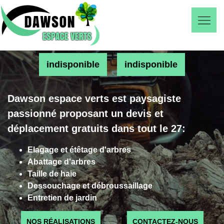
indisponible
indisponible
Dawson espace verts est paysagiste
passionné proposant un devis et
déplacement gratuits dans tout le 27:
Elagage et étêtage d'arbres
Abattage d'arbres
Taille de haie
Dessouchage et débroussaillage
Entretien de jardin
NOS RÉALISATIONS
CONTACTEZ-NOUS