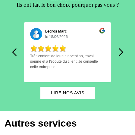
Ils ont fait le bon choix pourquoi pas vous ?
Legros Marc
le 15/06/2026
nt
Très content de leur intervention, travail
Personnel tre
soigné et à l'écoute du client. Je conseille
finition e
cette entreprise.
horai
tement
conseil Je recommande.
proch
rs
 A
LIRE NOS AVIS
Autres services