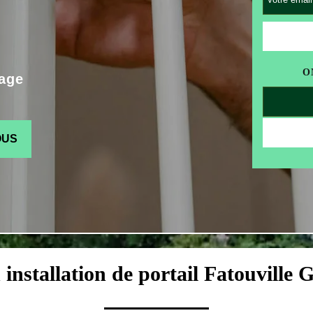
O
age
OUS
n installation de portail Fatouville 