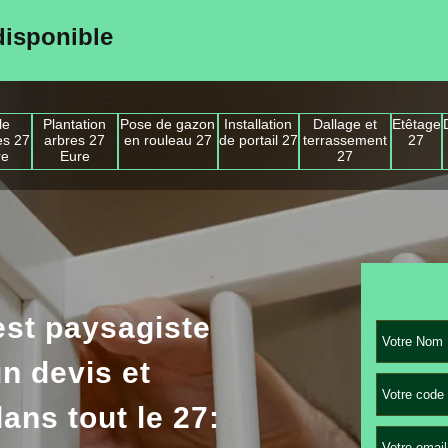
disponible
le
Plantation
Pose de gazon
Installation
Dallage et
Etêtage
es 27
arbres 27
en rouleau 27
de portail 27
terrassement
27
re
Eure
27
st paysagiste
n devis et
ans tout le 27: