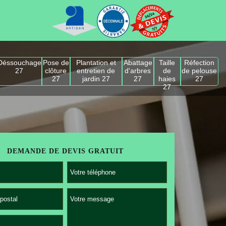
Déssouchage
Pose de
Plantation et
Abattage
Taille
Réfection
27
clôture
entretien de
d'arbres
de
de pelouse
27
jardin 27
27
haies
27
27
DEMANDE DE DEVIS GRATUIT