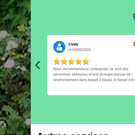
Cindy
le 09/06/2026
Nous recommandons l entreprise, ce sont des
tte entreprise.
personnes sérieuses et poli et respectueuse de l
environnement dans lequel il travail, le travail est f
correctement et proprement tous le long du chanti
il laisse un espace propre et net apres leurs
passage. Merci à Mr Leger et son équipe A bien