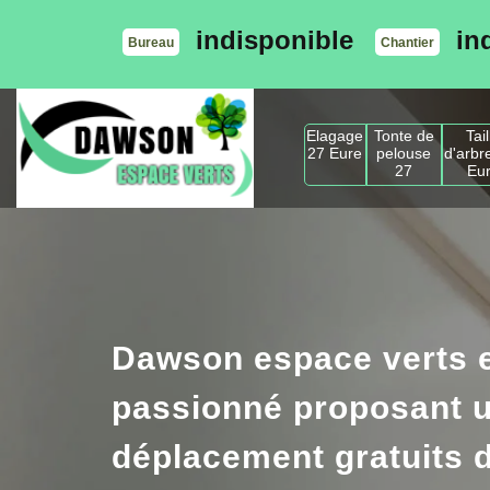
indisponible
in
Bureau
Chantier
Elagage
Tonte de
Tail
27 Eure
pelouse
d'arbr
27
Eu
Dawson espace verts e
passionné proposant u
déplacement gratuits d