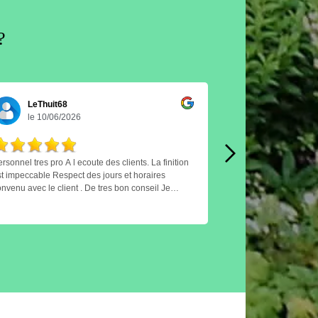
?
LeThuit68
LeThuit6
le 10/06/2026
le 10/06/
nnel tres pro A l ecoute des clients. La finition
Personnel tres pro A l ecoute des clients. La finition
mpeccable Respect des jours et horaires
est impeccable Respect des jours et horaires
nvenu avec le client . De tres bon conseil Je
convenu avec le clie
recommande. A l année prochaine.
recomma