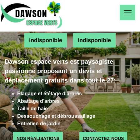
indisponible
indisponible
Dawson espace verts est paysagiste
passionné proposant un devis et
déplacement gratuits dans tout le 27:
Elagage et étêtage d'arbres
Abattage d'arbres
Taille de haie
Dessouchage et débroussaillage
Entretien de jardin
NOS RÉALISATIONS
CONTACTEZ-NOUS