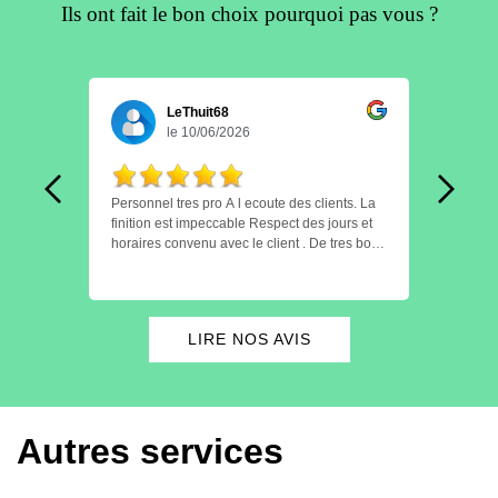
Ils ont fait le bon choix pourquoi pas vous ?
LeThuit68
le 10/06/2026
Personnel tres pro A l ecoute des clients. La
Parfai
le
finition est impeccable Respect des jours et
trous
horaires convenu avec le client . De tres bon
la te
conseil Je recommande. A l année
pour 
prochaine.
LIRE NOS AVIS
Autres services