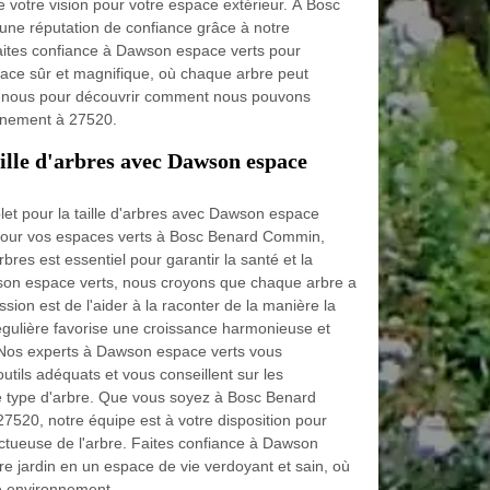
e votre vision pour votre espace extérieur. À Bosc
ne réputation de confiance grâce à notre
aites confiance à Dawson espace verts pour
pace sûr et magnifique, où chaque arbre peut
z-nous pour découvrir comment nous pouvons
onnement à 27520.
ille d'arbres avec Dawson espace
et pour la taille d'arbres avec Dawson espace
e pour vos espaces verts à Bosc Benard Commin,
bres est essentiel pour garantir la santé et la
son espace verts, nous croyons que chaque arbre a
ssion est de l'aider à la raconter de la manière la
 régulière favorise une croissance harmonieuse et
 Nos experts à Dawson espace verts vous
tils adéquats et vous conseillent sur les
 type d'arbre. Que vous soyez à Bosc Benard
520, notre équipe est à votre disposition pour
pectueuse de l'arbre. Faites confiance à Dawson
re jardin en un espace de vie verdoyant et sain, où
re environnement.