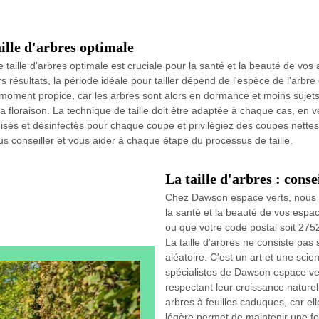
ille d'arbres optimale
aille d'arbres optimale est cruciale pour la santé et la beauté de v
 résultats, la période idéale pour tailler dépend de l'espèce de l'arbre et 
le moment propice, car les arbres sont alors en dormance et moins sujet
e la floraison. La technique de taille doit être adaptée à chaque cas, en
iguisés et désinfectés pour chaque coupe et privilégiez des coupes nette
conseiller et vous aider à chaque étape du processus de taille.
La taille d'arbres : cons
Chez Dawson espace verts, nous c
la santé et la beauté de vos esp
ou que votre code postal soit 2752
La taille d'arbres ne consiste pa
aléatoire. C'est un art et une sc
spécialistes de Dawson espace vert
respectant leur croissance naturelle
arbres à feuilles caduques, car ell
légère permet de maintenir une f