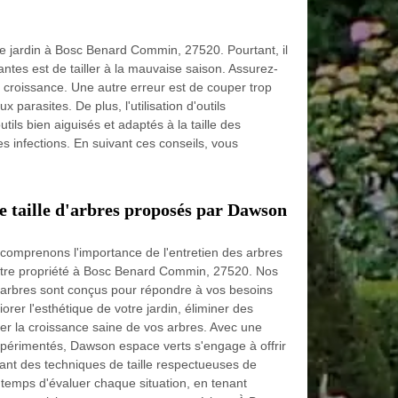
re jardin à Bosc Benard Commin, 27520. Pourtant, il
antes est de tailler à la mauvaise saison. Assurez-
 croissance. Une autre erreur est de couper trop
parasites. De plus, l'utilisation d'outils
ls bien aiguisés et adaptés à la taille des
s infections. En suivant ces conseils, vous
de taille d'arbres proposés par Dawson
omprenons l'importance de l'entretien des arbres
votre propriété à Bosc Benard Commin, 27520. Nos
 d'arbres sont conçus pour répondre à vos besoins
orer l'esthétique de votre jardin, éliminer des
r la croissance saine de vos arbres. Avec une
xpérimentés, Dawson espace verts s'engage à offrir
sant des techniques de taille respectueuses de
temps d'évaluer chaque situation, en tenant