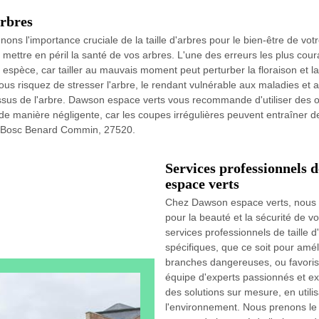
arbres
s l'importance cruciale de la taille d'arbres pour le bien-être de vot
mettre en péril la santé de vos arbres. L'une des erreurs les plus cour
spèce, car tailler au mauvais moment peut perturber la floraison et la
 risquez de stresser l'arbre, le rendant vulnérable aux maladies et aux 
s de l'arbre. Dawson espace verts vous recommande d'utiliser des outi
de manière négligente, car les coupes irrégulières peuvent entraîner de
 à Bosc Benard Commin, 27520.
Services professionnels 
espace verts
Chez Dawson espace verts, nous c
pour la beauté et la sécurité de 
services professionnels de taille
spécifiques, que ce soit pour améli
branches dangereuses, ou favorise
équipe d'experts passionnés et e
des solutions sur mesure, en utili
l'environnement. Nous prenons le 