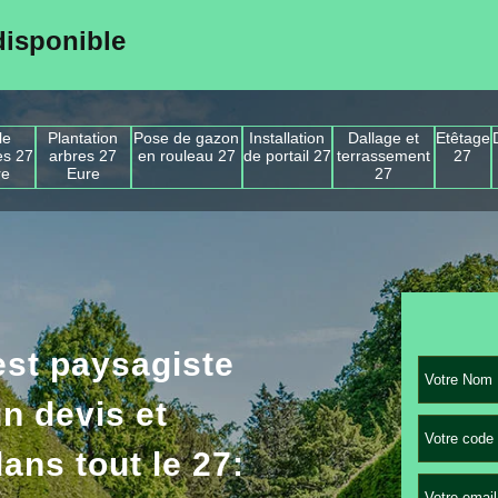
disponible
le
Plantation
Pose de gazon
Installation
Dallage et
Etêtage
es 27
arbres 27
en rouleau 27
de portail 27
terrassement
27
re
Eure
27
st paysagiste
n devis et
ans tout le 27: