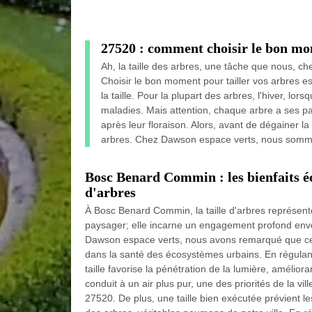
27520 : comment choisir le bon mom
Ah, la taille des arbres, une tâche que nous, 
Choisir le bon moment pour tailler vos arbres est
la taille. Pour la plupart des arbres, l'hiver, l
maladies. Mais attention, chaque arbre a ses par
après leur floraison. Alors, avant de dégainer l
arbres. Chez Dawson espace verts, nous somme
Bosc Benard Commin : les bienfaits éc
d'arbres
À Bosc Benard Commin, la taille d'arbres représent
paysager; elle incarne un engagement profond enve
Dawson espace verts, nous avons remarqué que cett
dans la santé des écosystèmes urbains. En régulant
taille favorise la pénétration de la lumière, amélior
conduit à un air plus pur, une des priorités de la v
27520. De plus, une taille bien exécutée prévient l