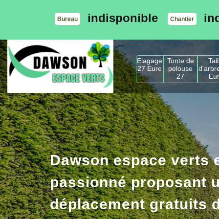
indisponible
in
Bureau
Chantier
Elagage
Tonte de
Tail
27 Eure
pelouse
d'arbr
27
Eu
Dawson espace verts e
passionné proposant u
déplacement gratuits d