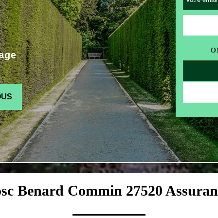
O
age
OUS
Bosc Benard Commin 27520 Assuranc