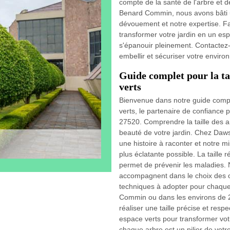
compte de la santé de l'arbre et d
Benard Commin, nous avons bâti u
dévouement et notre expertise. F
transformer votre jardin en un es
s'épanouir pleinement. Contacte
embellir et sécuriser votre envir
Guide complet pour la ta
verts
Bienvenue dans notre guide compl
verts, le partenaire de confianc
27520. Comprendre la taille des ar
beauté de votre jardin. Chez Daw
une histoire à raconter et notre mi
plus éclatante possible. La taille
permet de prévenir les maladies.
accompagnent dans le choix des ou
techniques à adopter pour chaque
Commin ou dans les environs de 27
réaliser une taille précise et res
espace verts pour transformer vot
chaque arbre est un pilier de vot