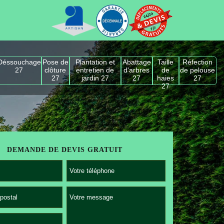
Déssouchage
Pose de
Plantation et
Abattage
Taille
Réfection
27
clôture
entretien de
d'arbres
de
de pelouse
27
jardin 27
27
haies
27
27
DEMANDE DE DEVIS GRATUIT