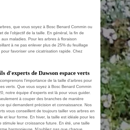
os arbres, que vous soyez à Bosc Benard Commin ou
de l'objectif de la taille. En général, la fin de
s aux maladies. Pour les arbres à floraison
 veillant à ne pas enlever plus de 25% du feuillage
s pour favoriser une cicatrisation rapide. Chez
eils d'experts de Dawson espace verts
omprenons l'importance de la taille d'arbres pour
aces verts. Que vous soyez à Bosc Benard Commin
0, notre équipe d'experts est là pour vous guider.
s seulement à couper des branches de manière
ience qui demandent précision et connaissance. Nos
s vous conseillent de toujours tailler vos arbres en
 et leur forme. En hiver, la taille est idéale pour les
e stimule leur croissance future. En été, une taille
orme harmonieuse. N'oubliez pas que chaque