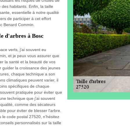
éduisant les risques de chutes de
es habitants. Enfin, la taille
sante, essentielle à notre qualité
s de participer à cet effort
Bosc Benard Commin.
le d'arbres à Bosc
ce verts, j'ai souvent eu
min, et je peux vous assurer que
rer la santé et la beauté de vos
ur guider la croissance des jeunes
matures, chaque technique a son
s climatiques peuvent varier, il
soins spécifiques de chaque
, souvent pratiquée pour éviter que
 une technique que j'ai souvent
 de qualité, comme des sécateurs
ble pour éviter de blesser l'arbre.
le code postal 27520, n'hésitez
nseils personnalisés sur la taille