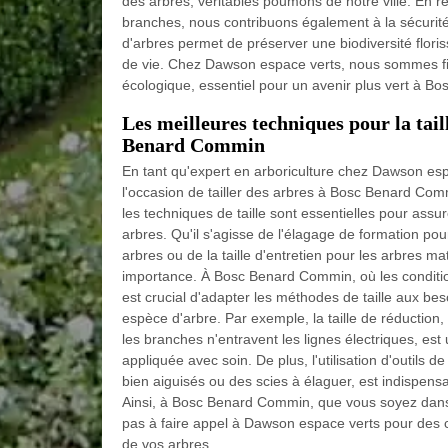
des arbres, véritables poumons de notre ville. En r
branches, nous contribuons également à la sécurité d
d'arbres permet de préserver une biodiversité floris
de vie. Chez Dawson espace verts, nous sommes fier
écologique, essentiel pour un avenir plus vert à 
Les meilleures techniques pour la tail
Benard Commin
En tant qu'expert en arboriculture chez Dawson espa
l'occasion de tailler des arbres à Bosc Benard Com
les techniques de taille sont essentielles pour assu
arbres. Qu'il s'agisse de l'élagage de formation po
arbres ou de la taille d'entretien pour les arbres 
importance. À Bosc Benard Commin, où les condition
est crucial d'adapter les méthodes de taille aux be
espèce d'arbre. Par exemple, la taille de réduction
les branches n'entravent les lignes électriques, est
appliquée avec soin. De plus, l'utilisation d'outils
bien aiguisés ou des scies à élaguer, est indispensa
Ainsi, à Bosc Benard Commin, que vous soyez dans 
pas à faire appel à Dawson espace verts pour des co
de vos arbres.